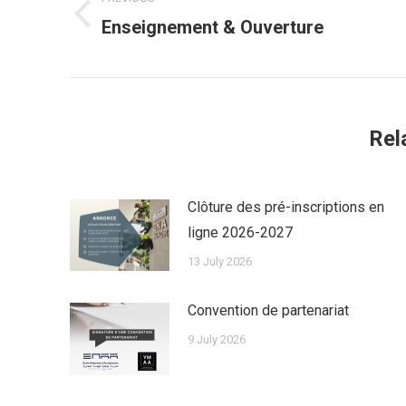
navigation
Previous
Enseignement & Ouverture
post:
Rel
Clôture des pré-inscriptions en
ligne 2026-2027
13 July 2026
Convention de partenariat
9 July 2026