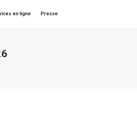
vices en ligne
Presse
26