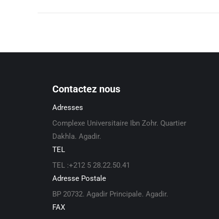
Contactez nous
Adresses
Complexe Universitaire Ibn Zohr. Quartier
Dakhla. Agadir.
TEL
TEL :+212 5 28.22.50.41
Adresse Postale
BP 20732. Agadir Principale. Agadir.
FAX