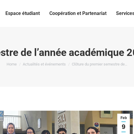
Espace étudiant
Coopération et Partenariat
Services
estre de l’année académique
You are here:
Home
Actualités et événements
Clôture du premier semestre de…
Feb
9