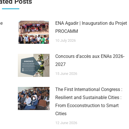
ated Posts
ne
ENA Agadir | Inauguration du Projet
PROCAMM
10 July 2026
Concours d’accès aux ENAs 2026-
2027
15 June 2026
The First International Congress :
Resilient and Sustainable Cities :
From Ecoconstruction to Smart
Cities
12 June 2026