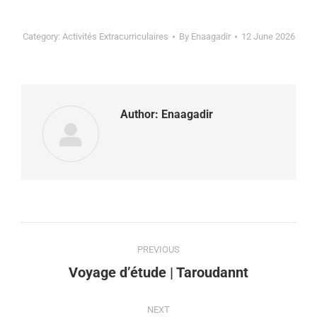
Category:
Activités Extracurriculaires
By
Enaagadir
12 June 2026
Author:
Enaagadir
PREVIOUS
Voyage d’étude | Taroudannt
NEXT