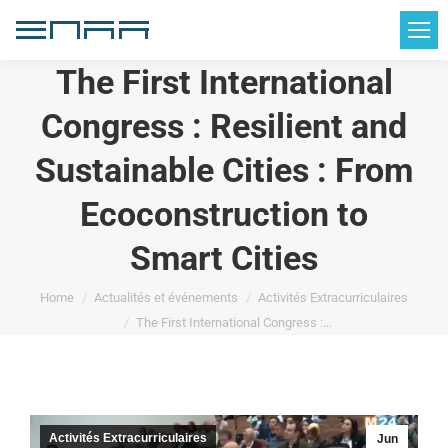
The First International
Congress : Resilient and
Sustainable Cities : From
Ecoconstruction to
Smart Cities
You are here:
Home
Actualités et événements
Activités Extracurriculaires
The First International Congress :…
Activités Extracurriculaires
Jun