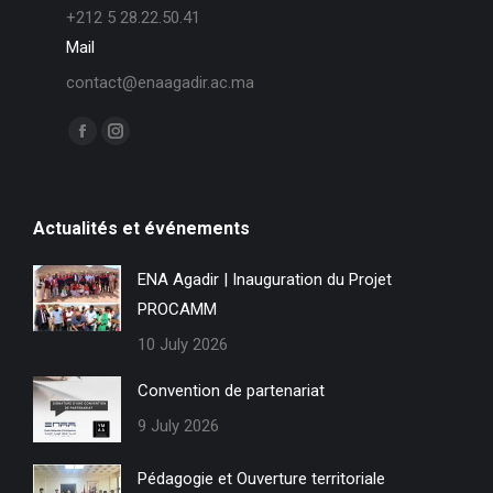
+212 5 28.22.50.41
Mail
contact@enaagadir.ac.ma
Find us on:
F
I
a
n
c
s
Actualités et événements
e
t
b
a
ENA Agadir | Inauguration du Projet
o
g
PROCAMM
o
r
k
a
10 July 2026
p
m
Convention de partenariat
a
p
9 July 2026
g
a
e
g
Pédagogie et Ouverture territoriale
o
e