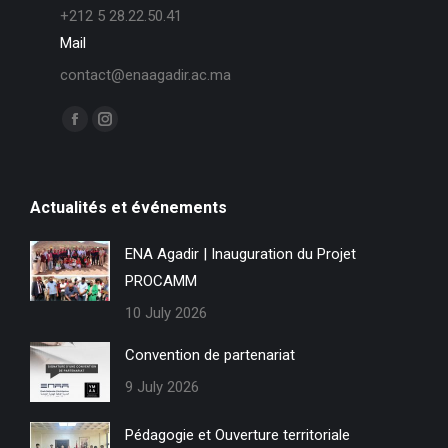
+212 5 28.22.50.41
Mail
contact@enaagadir.ac.ma
Find us on:
F
I
a
n
c
s
Actualités et événements
e
t
b
a
ENA Agadir | Inauguration du Projet
o
g
PROCAMM
o
r
k
a
10 July 2026
p
m
Convention de partenariat
a
p
9 July 2026
g
a
e
g
Pédagogie et Ouverture territoriale
o
e