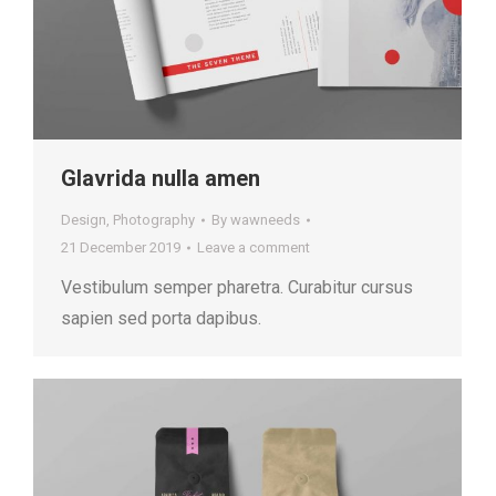
Glavrida nulla amen
Design
,
Photography
By
wawneeds
21 December 2019
Leave a comment
Vestibulum semper pharetra. Curabitur cursus
sapien sed porta dapibus.