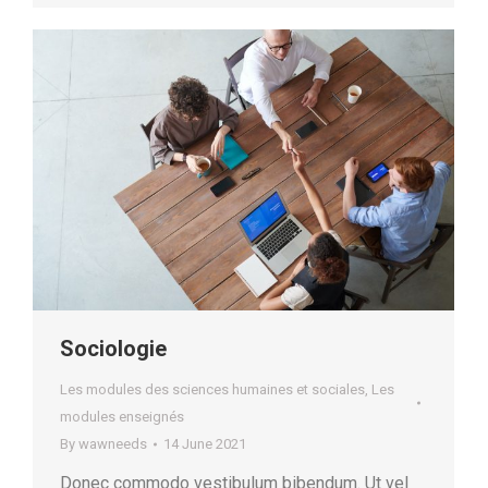
Sociologie
Les modules des sciences humaines et sociales
,
Les
modules enseignés
By
wawneeds
14 June 2021
Donec commodo vestibulum bibendum. Ut vel