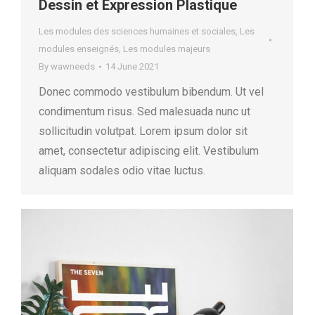
Dessin et Expression Plastique
Les modules des sciences humaines et sociales
,
Les
modules enseignés
,
Les modules majeurs
By
wawneeds
14 June 2021
Donec commodo vestibulum bibendum. Ut vel
condimentum risus. Sed malesuada nunc ut
sollicitudin volutpat. Lorem ipsum dolor sit
amet, consectetur adipiscing elit. Vestibulum
aliquam sodales odio vitae luctus.